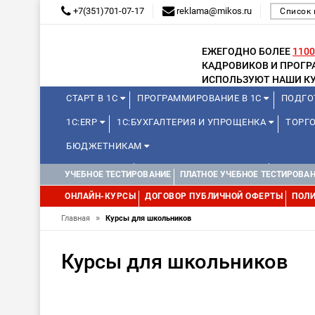
+7(351)701-07-17
reklama@mikos.ru
Список 
ЕЖЕГОДНО БОЛЕЕ
1100
КАДРОВИКОВ И ПРОГ
ИСПОЛЬЗУЮТ НАШИ КУ
СТАРТ В 1С
ПРОГРАММИРОВАНИЕ В 1С
ПОДГО
1С:ERP
1С:БУХГАЛТЕРИЯ И УПРОЩЕНКА
ТОРГО
БЮДЖЕТНИКАМ
МИНИ-КУРСЫ
КУРСЫ ДЛЯ ШКОЛЬНИКОВ
КУРСЫ 
УЧЕБНОЕ ТЕСТИРОВАНИЕ
ПЛАТНОЕ УЧЕБНОЕ ТЕСТИРОВА
УПРАВЛЕНИЕ ПРОЕКТАМИ
УПРАВЛЕНЦАМ
МИНИ-К
ОНЛАЙН-КУРСЫ
ДОГОВОР ПУБЛИЧНОЙ ОФЕРТЫ
ПОЛИ
»
Главная
Курсы для школьников
Курсы для школьников