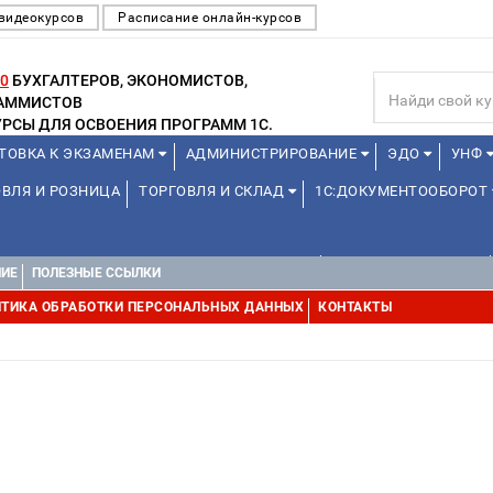
видеокурсов
Расписание онлайн-курсов
0
БУХГАЛТЕРОВ, ЭКОНОМИСТОВ,
РАММИСТОВ
РСЫ ДЛЯ ОСВОЕНИЯ ПРОГРАММ 1С.
ТОВКА К ЭКЗАМЕНАМ
АДМИНИСТРИРОВАНИЕ
ЭДО
УНФ
ВЛЯ И РОЗНИЦА
ТОРГОВЛЯ И СКЛАД
1С:ДОКУМЕНТООБОРОТ
ДЛЯ ПРЕПОДАВАТЕЛЕЙ ШКОЛЬНЫХ КУРСОВ
ДЛЯ ШКОЛЬНИКОВ
НИЕ
ПОЛЕЗНЫЕ ССЫЛКИ
УРСЫ (ПРОФЕССИОНАЛЬНЫЕ ПРОБЫ) 4-6 ЧАСОВ ОТ 12 ЛЕТ
ДРУГ
ТИКА ОБРАБОТКИ ПЕРСОНАЛЬНЫХ ДАННЫХ
КОНТАКТЫ