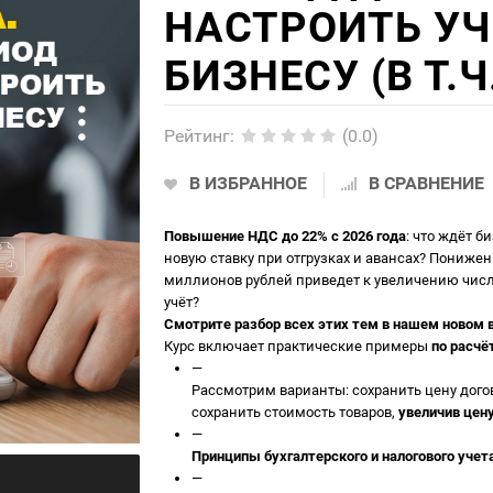
НАСТРОИТЬ У
БИЗНЕСУ (В Т.Ч
Рейтинг
:
(0.0)
В ИЗБРАННОЕ
В СРАВНЕНИЕ
Повышение НДС до 22% с 2026 года
: что ждёт 
новую ставку при отгрузках и авансах? Понижен
миллионов рублей приведет к увеличению числ
учёт?
Смотрите разбор всех этих тем в нашем новом 
Курс включает практические примеры
по расчё
—
Рассмотрим варианты: сохранить цену дого
сохранить стоимость товаров,
увеличив цену
—
Принципы бухгалтерского и налогового уче
—