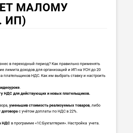
ЧЕТ МАЛОМУ
. ИП)
бизнес в переходный период? Как правильно применять
ие лимита доходов для организаций и ИП на УСН до 20
а плательщиков НДС. Как им выбрать ставку и настроить
видеоуроке
.
ту НДС для действующих и новых плательщиков.
вора,
уменьшив стоимость реализуемых товаров
, либо
 договора
с учётом доплаты по НДС в 22%.
та НДС
в программе «1С:Бухгалтерия». Настройка учета.