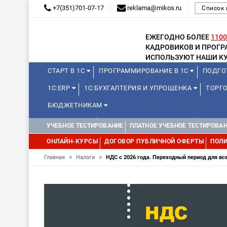
+7(351)701-07-17
reklama@mikos.ru
Список 
ЕЖЕГОДНО БОЛЕЕ
1100
КАДРОВИКОВ И ПРОГ
ИСПОЛЬЗУЮТ НАШИ КУ
СТАРТ В 1С
ПРОГРАММИРОВАНИЕ В 1С
ПОДГО
1С:ERP
1С:БУХГАЛТЕРИЯ И УПРОЩЕНКА
ТОРГО
БЮДЖЕТНИКАМ
МИНИ-КУРСЫ
КУРСЫ ДЛЯ ШКОЛЬНИКОВ
КУРСЫ 
УЧЕБНОЕ ТЕСТИРОВАНИЕ
ПЛАТНОЕ УЧЕБНОЕ ТЕСТИРОВА
УПРАВЛЕНИЕ ПРОЕКТАМИ
УПРАВЛЕНЦАМ
МИНИ-К
ОНЛАЙН-КУРСЫ
ДОГОВОР ПУБЛИЧНОЙ ОФЕРТЫ
ПОЛИ
»
»
Главная
Налоги
НДС с 2026 года. Переходный период для все