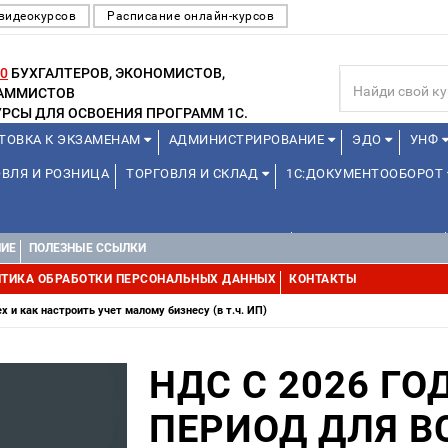
видеокурсов
Расписание онлайн-курсов
0
БУХГАЛТЕРОВ, ЭКОНОМИСТОВ,
РАММИСТОВ
РСЫ ДЛЯ ОСВОЕНИЯ ПРОГРАММ 1С.
ТОВКА К ЭКЗАМЕНАМ
АДМИНИСТРИРОВАНИЕ
ЭДО
УНФ
ВЛЯ И РОЗНИЦА
ТОРГОВЛЯ И СКЛАД
1С:ДОКУМЕНТООБОРОТ
ДЛЯ ПРЕПОДАВАТЕЛЕЙ ШКОЛЬНЫХ КУРСОВ
ДЛЯ ШКОЛЬНИКОВ
НИЕ
ПОЛЕЗНЫЕ ССЫЛКИ
УРСЫ (ПРОФЕССИОНАЛЬНЫЕ ПРОБЫ) 4-6 ЧАСОВ ОТ 12 ЛЕТ
ДРУГ
ТИКА ОБРАБОТКИ ПЕРСОНАЛЬНЫХ ДАННЫХ
КОНТАКТЫ
х и как настроить учет малому бизнесу (в т.ч. ИП)
НДС С 2026 Г
ПЕРИОД ДЛЯ В