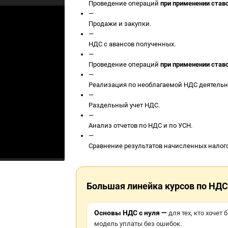
Проведение операций
при применении ставо
—
Продажи и закупки.
—
НДС с авансов полученных.
—
Проведение операций
при применении ставо
—
Реализация по необлагаемой НДС деятельн
—
Раздельный учет НДС.
—
Анализ отчетов по НДС и по УСН.
—
Сравнение результатов начисленных налого
Большая линейка курсов по НДС
Основы НДС с нуля —
для тех, кто хочет
модель уплаты без ошибок.