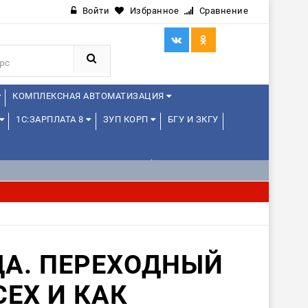
Войти
Избранное
Сравнение
КОМПЛЕКСНАЯ АВТОМАТИЗАЦИЯ
1С:ЗАРПЛАТА 8
ЗУП КОРП
БГУ И ЗКГУ
1С:УПРАВЛЕНИЕ ХОЛДИНГОМ
ИЕ
1С:МЕДИЦИНА
WEB, JAVA И ANDROID
ОДА. ПЕРЕХОДНЫЙ
СЕХ И КАК