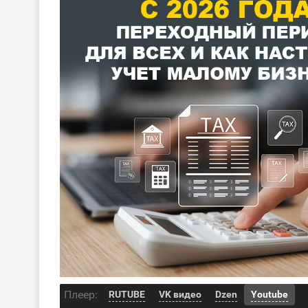
Плеер:
RUTUBE
VK видео
Dzen
Youtube